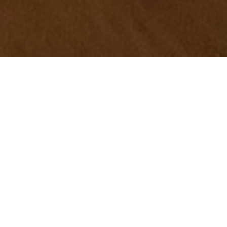
Musikalische Sternstunde mit dem DUO
DAFNE im Herrenhaus Cromford
Freude am Musizieren fast hautnah erleben? Das war am
2. Advent im LVR-Industriemuseum Cromford möglich!
Es wurde ein Abend voller Leidenschaft und Lebensfreude.